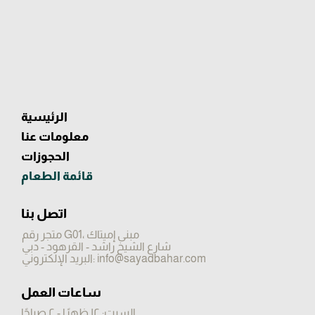
الرئيسية
معلومات عنا
الحجوزات
قائمة الطعام
​اتصل بنا
متجر رقم G01، مبنى إميتاك
شارع الشيخ راشد - القرهود - دبي
info@sayadbahar.com
البريد الإلكتروني:
ساعات العمل
السبت: ١٢ ظهرًا - ٢ صباحًا