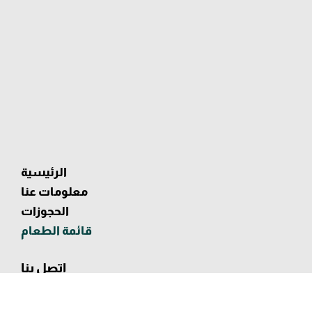
الرئيسية
معلومات عنا
الحجوزات
قائمة الطعام
​اتصل بنا
متجر رقم G01، مبنى إميتاك
شارع الشيخ راشد - القرهود - دبي