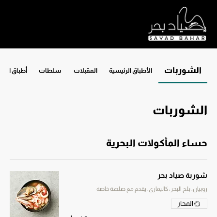
الشوربات
الأطباق الرئيسية
المقبلات
سلطات
أطباق الأرز
الشوربات
حساء المأكولات البحرية
شوربة صياد بحر
روبيان، بلح البحر، كاليماري، يقدم مع صلصة خاصة
المحار