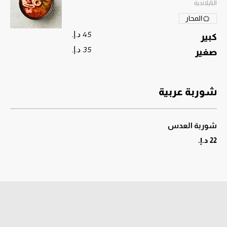
التايلاندية
المحار
كبير
صغير
شوربة عربية
شوربة العدس