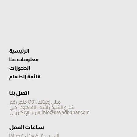
الرئيسية
معلومات عنا
الحجوزات
قائمة الطعام
​اتصل بنا
متجر رقم G01، مبنى إميتاك
شارع الشيخ راشد - القرهود - دبي
info@sayadbahar.com
البريد الإلكتروني:
ساعات العمل
السبت: ١٢ ظهرًا - ٢ صباحًا